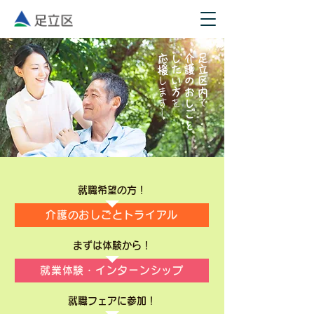
応援
したい方
介護のおしごと
足立区内
します！
を
で
就職希望の方！
介護のおしごとトライアル
まずは体験から！
就業体験・インターンシップ
就職フェアに参加！